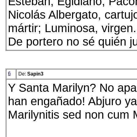
Esteban, Egidiano, Paco
Nicolás Albergato, cartujo
mártir; Luminosa, virgen.
De portero no sé quién j
6
De:
Sapin3
Y Santa Marilyn? No ap
han engañado! Abjuro ya!
Marilynitis sed non cum M