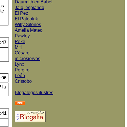
Daurmith en Babel
os
Jaio, espiando
te
El Pez
El Paleofrik
Willy Sifones
Amelia Mateo
Pawley
Peke
:47
MH
a
Césare
microsiervos
Lynx
Pereiro
León
:06
Cristobo
? la
Blogalegos ilustres
:41