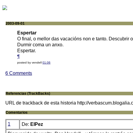
2003-09-01
Espertar
O final, o mellor das vacacións non e tanto. Descubrir 
Durmir coma un anxo.
Espertar.
¶
posted by vendell
01:06
6 Comments
Referencias (TrackBacks)
URL de trackback de esta historia http://verbascum.blogalia
Comentarios
1
De:
ElPez