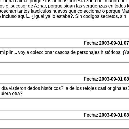
on cierta calma, porque los ánimos por esta zona del mundo-net
s el sucesor de Aznar, porque sigan las vergüenzas en todos l
 acechan tantos fascículos nuevos que coleccionar o porque Mar
ncluso aquí... ¿igual ya lo estaba?. Sin códigos secretos, sin
Fecha:
2003-09-01 07
mi plin... voy a coleccionar cascos de personajes históricos. ¡Y
Fecha:
2003-09-01 08
ía vistieron dedos históricos? la de los relojes casi originales
quiera otra?
Fecha:
2003-09-01 08