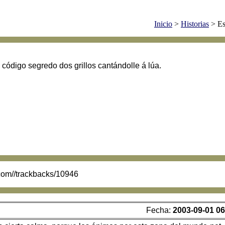
Inicio
>
Historias
> Es
o código segredo dos grillos cantándolle á lúa.
.com//trackbacks/10946
Fecha:
2003-09-01 06