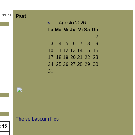
pertar
Past
<
Agosto 2026
Lu
Ma
Mi
Ju
Vi
Sa
Do
1
2
3
4
5
6
7
8
9
10
11
12
13
14
15
16
17
18
19
20
21
22
23
24
25
26
27
28
29
30
31
The verbascum files
:45