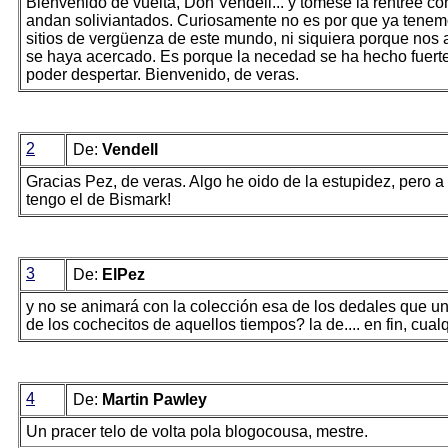
Bienvenido de vuelta, Don Vendell... y tómese la rentrée c
andan soliviantados. Curiosamente no es por que ya tenemo
sitios de vergüenza de este mundo, ni siquiera porque nos
se haya acercado. Es porque la necedad se ha hecho fuerte i
poder despertar. Bienvenido, de veras.
2
De:
Vendell
Gracias Pez, de veras. Algo he oido de la estupidez, pero a 
tengo el de Bismark!
3
De:
ElPez
y no se animará con la colección esa de los dedales que un d
de los cochecitos de aquellos tiempos? la de.... en fin, cual
4
De:
Martin Pawley
Un pracer telo de volta pola blogocousa, mestre.