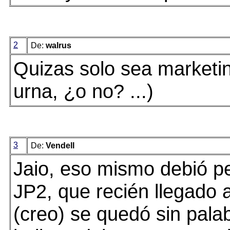
2
De:
walrus
Quizas solo sea marketin
urna, ¿o no? ...)
3
De:
Vendell
Jaio, eso mismo debió p
JP2, que recién llegado 
(creo) se quedó sin palab