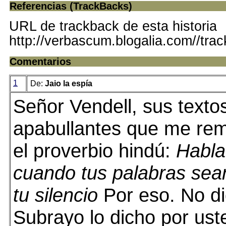
Referencias (TrackBacks)
URL de trackback de esta historia
http://verbascum.blogalia.com//tra
Comentarios
1
De:
Jaio la espía
Señor Vendell, sus texto
apabullantes que me remi
el proverbio hindú:
Habla
cuando tus palabras sea
tu silencio
Por eso. No d
Subrayo lo dicho por ust