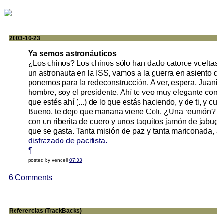
2003-10-23
Ya semos astronáuticos
¿Los chinos? Los chinos sólo han dado catorce vueltas
un astronauta en la ISS, vamos a la guerra en asiento
ponemos para la redeconstrucción. A ver, espera, Juan
hombre, soy el presidente. Ahí te veo muy elegante co
que estés ahí (...) de lo que estás haciendo, y de ti, 
Bueno, te dejo que mañana viene Cofi. ¿Una reunión? ¡Qué
con un riberita de duero y unos taquitos jamón de jabu
que se gasta. Tanta misión de paz y tanta mariconada,
disfrazado de pacifista.
¶
posted by vendell
07:03
6 Comments
Referencias (TrackBacks)