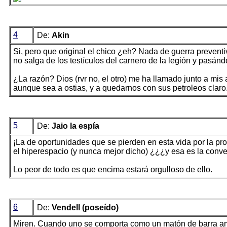
4
De:
Akin
Si, pero que original el chico ¿eh? Nada de guerra preventi
no salga de los testículos del carnero de la legión y pasánd
¿La razón? Dios (rvr no, el otro) me ha llamado junto a mis
aunque sea a ostias, y a quedarnos con sus petroleos claro
5
De:
Jaio la espía
¡La de oportunidades que se pierden en esta vida por la pr
el hiperespacio (y nunca mejor dicho) ¿¿¿y esa es la con
Lo peor de todo es que encima estará orgulloso de ello.
6
De:
Vendell (poseído)
Miren. Cuando uno se comporta como un matón de barra ame