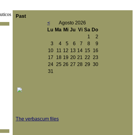
uticos
Past
<
Agosto 2026
Lu
Ma
Mi
Ju
Vi
Sa
Do
1
2
3
4
5
6
7
8
9
10
11
12
13
14
15
16
17
18
19
20
21
22
23
24
25
26
27
28
29
30
31
The verbascum files