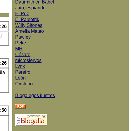
Daurmith en Babel
Jaio, espiando
El Pez
El Paleofrik
Willy Sifones
:26
Amelia Mateo
l
Pawley
Peke
MH
Césare
microsiervos
:26
Lynx
Pereiro
dia
León
Cristobo
Blogalegos ilustres
:50