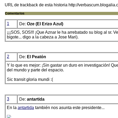
URL de trackback de esta historia http://verbascum.blogalia
Comentarios
1
De:
Oze (El Erizo Azul)
¡¡¡SOS, SOS!!! ¡Que Aznar le ha arrebatado su blog al sr. V
bigote... digo a la cabeza a Jose Mari).
2
De:
El Peatón
Y lo que es mejor: ¡Sin gastar un duro en investigación! Q
del mundo y parte del espacio.
Sic transit gloria mundi :(
3
De:
antartida
En la
antartida
también nos asunta este presidente...