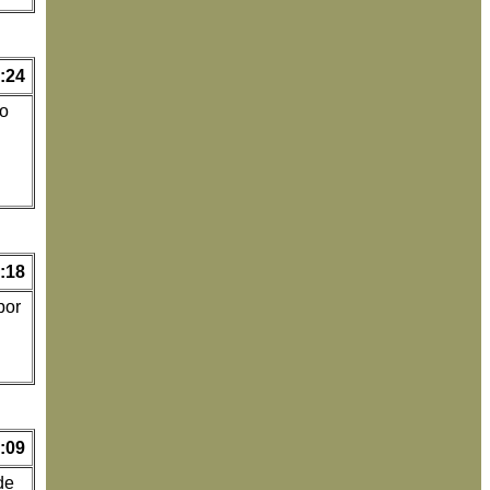
:24
do
:18
por
:09
de