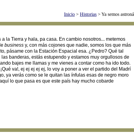
Inicio
>
Historias
> Ya semos astroná
 a la Tierra y hala, pa casa. En cambio nosotros... metemos
 de
business
y, con más cojones que nadie, somos los que más
ito, pásame con la Estación Espacial esa. ¿Pedro? Qué tal
n las banderas, estás estupendo y estamos muy orgullosos de
y cuando bajes me llamas y me vienes a contar como ha ido todo.
 va!, ej ej ej ej ej, lo voy a poner a ver el partido del Madrí
go, ya verás como se le quitan las ínfulas esas de negro moro
 aquí lo que pasa es que este país hay mucho cobarde