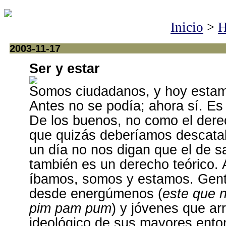
Inicio
>
H
2003-11-17
Ser y estar
Somos ciudadanos, y hoy estamo
Antes no se podía; ahora sí. Es
De los buenos, no como el derec
que quizás deberíamos descata
un día no nos digan que el de sal
también es un derecho teórico. 
íbamos, somos y estamos. Gente
desde energúmenos (
este que 
pim pam pum
) y jóvenes que arr
ideológico de sus mayores ent