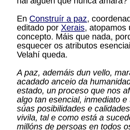
hai alguén que nunca amara?
En
Construír a paz
, coordena
editado por
Xerais
, atopamos 
concepto. Máis que nada, po
esquecer os atributos esencia
Velahí queda.
A paz, ademáis dun vello, mar
acadado anceio da humanidade
estado, un proceso que nos af
algo tan esencial, inmediato e
súas posibilidades e calidades
vivila, tal e como está a su
millóns de persoas en todos o