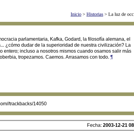
Inicio
>
Historias
> La luz de occ
mocracia parlamentaria, Kafka, Godard, la filosofía alemana, el
.. ¿cómo dudar de la superioridad de nuestra civilización? La
so entero; incluso a nosotros mismos cuando osamos salir más
a soberbia, tropezamos. Caemos. Arrasamos con todo.
¶
.com//trackbacks/14050
Fecha:
2003-12-21 08