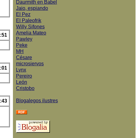
Daurmith en Babel
Jaio, espiando
El Pez
El Paleofrik
Willy Sifones
Amelia Mateo
:51
Pawley
Peke
MH
Césare
microsiervos
:01
Lynx
Pereiro
León
Cristobo
Blogalegos ilustres
:43