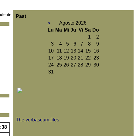
idente
Past
<
Agosto 2026
Lu
Ma
Mi
Ju
Vi
Sa
Do
1
2
3
4
5
6
7
8
9
10
11
12
13
14
15
16
17
18
19
20
21
22
23
24
25
26
27
28
29
30
31
The verbascum files
:38