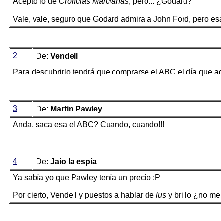
Acepto lo de
Cróncias Marcianas
, pero... ¿Godard?
Vale, vale, seguro que Godard admira a John Ford, pero esa
2
De:
Vendell
Para descubrirlo tendrá que comprarse el ABC el día que a
3
De:
Martin Pawley
Anda, saca esa el ABC? Cuando, cuando!!!
4
De:
Jaio la espía
Ya sabía yo que Pawley tenía un precio :P
Por cierto, Vendell y puestos a hablar de
lus
y brillo ¿no me