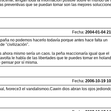
escente, tengan toda la información posible sobre el mundo de 
das preventivas que se puedan tomar son las mejores soluccion
Fecha:
2004-01-04 21
 españa no podemos hacerlo todavía porque antes hace falta un
e "civilización".
as ahora mismo sería un caos. la peña reaccionaría igual que el
ravolta le habla de las libertades que te puedes tomar en holand
e pensar por sí misma.
Fecha:
2006-10-19 10
ual, fvorece3 el vandalismoo.Cawin dios abran los ojos jediond