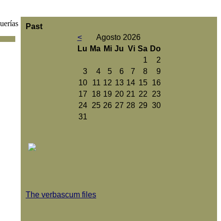
uerías
Past
<
Agosto 2026
Lu
Ma
Mi
Ju
Vi
Sa
Do
1
2
3
4
5
6
7
8
9
10
11
12
13
14
15
16
17
18
19
20
21
22
23
24
25
26
27
28
29
30
31
The verbascum files