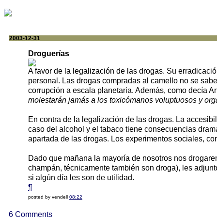
2003-12-31
Droguerías
A favor de la legalización de las drogas. Su erradicaci
personal. Las drogas compradas al camello no se sabe ni
corrupción a escala planetaria. Además, como decía A
molestarán jamás a los toxicómanos voluptuosos y org
En contra de la legalización de las drogas. La accesib
caso del alcohol y el tabaco tiene consecuencias dram
apartada de las drogas. Los experimentos sociales, co
Dado que mañana la mayoría de nosotros nos drogarem
champán, técnicamente también son droga), les adjunt
si algún día les son de utilidad.
¶
posted by vendell
08:22
6 Comments