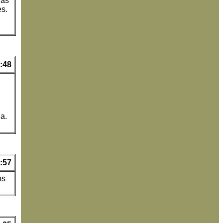
las
es.
:48
a.
:57
os