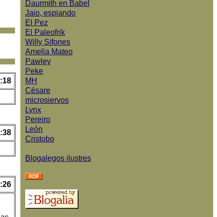
Daurmith en Babel
Jaio, espiando
El Pez
El Paleofrik
Willy Sifones
Amelia Mateo
Pawley
Peke
:18
MH
Césare
microsiervos
Lynx
Pereiro
León
:38
Cristobo
Blogalegos ilustres
:26