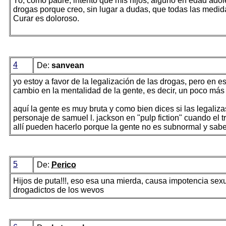
Yo, como padre, intento que mis hijos, alguno en edad adol
drogas porque creo, sin lugar a dudas, que todas las medi
Curar es doloroso.
4
De:
sanvean
yo estoy a favor de la legalización de las drogas, pero en
cambio en la mentalidad de la gente, es decir, un poco más d
aquí la gente es muy bruta y como bien dices si las legaliz
personaje de samuel l. jackson en "pulp fiction" cuando el t
allí pueden hacerlo porque la gente no es subnormal y sab
5
De:
Perico
Hijos de puta!!!, eso esa una mierda, causa impotencia sex
drogadictos de los wevos