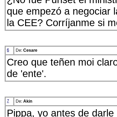
que empezó a negociar l
la CEE? Corríjanme si m
6
De:
Cesare
Creo que teñen moi clar
de 'ente'.
7
De:
Akin
Pippa, yo antes de darle 