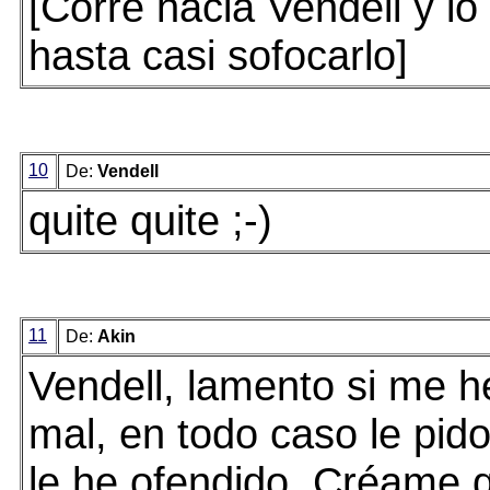
[Corre hacia Vendell y lo
hasta casi sofocarlo]
10
De:
Vendell
quite quite ;-)
11
De:
Akin
Vendell, lamento si me 
mal, en todo caso le pido
le he ofendido. Créame 