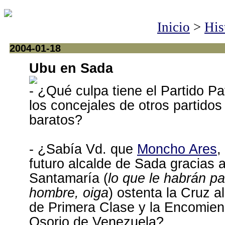
Inicio
>
His
2004-01-18
Ubu en Sada
- ¿Qué culpa tiene el Partido Pa
los concejales de otros partido
baratos?
- ¿Sabía Vd. que
Moncho Ares
,
futuro alcalde de Sada gracias a
Santamaría (
lo que le habrán p
hombre, oiga
) ostenta la Cruz a
de Primera Clase y la Encomie
Osorio de Venezuela?