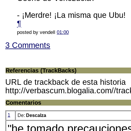
- ¡Merdre! ¡La misma que Ubu!
¶
posted by vendell
01:00
3 Comments
Referencias (TrackBacks)
URL de trackback de esta historia
http://verbascum.blogalia.com//tra
Comentarios
1
De:
Descalza
"he tomado precaucione