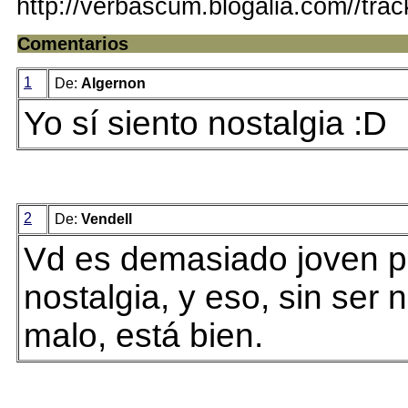
http://verbascum.blogalia.com//tra
Comentarios
1
De:
Algernon
Yo sí siento nostalgia :D
2
De:
Vendell
Vd es demasiado joven pa
nostalgia, y eso, sin ser 
malo, está bien.