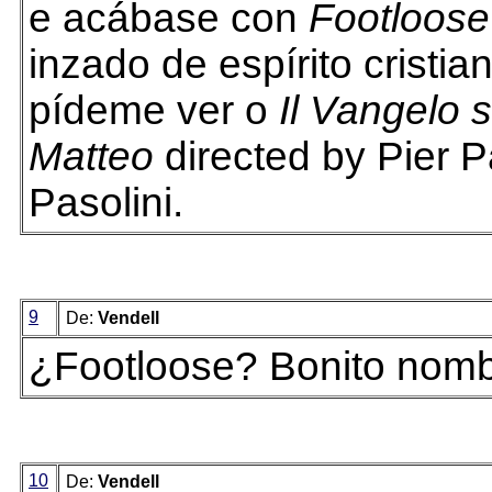
e acábase con
Footloose
inzado de espírito cristia
pídeme ver o
Il Vangelo
Matteo
directed by Pier P
Pasolini.
9
De:
Vendell
¿Footloose? Bonito nomb
10
De:
Vendell