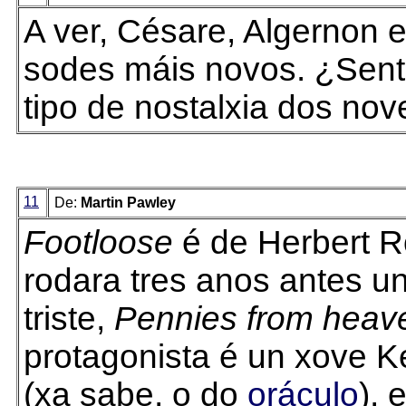
A ver, Césare, Algernon 
sodes máis novos. ¿Sent
tipo de nostalxia dos nov
11
De:
Martin Pawley
Footloose
é de Herbert R
rodara tres anos antes u
triste,
Pennies from heav
protagonista é un xove 
(xa sabe, o do
oráculo
), 