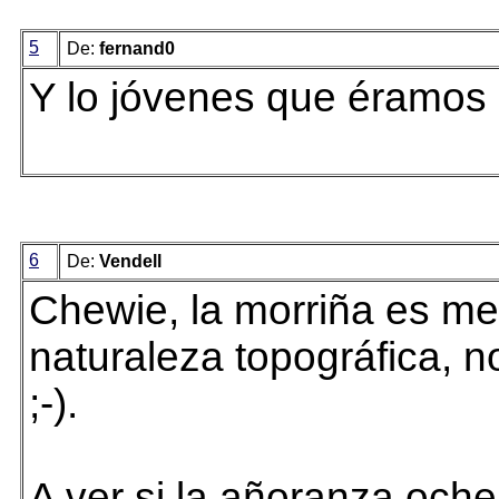
5
De:
fernand0
Y lo jóvenes que éramos
6
De:
Vendell
Chewie, la morriña es me
naturaleza topográfica, n
;-).
A ver si la añoranza oche