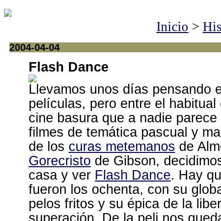
Inicio
>
His
2004-04-04
Flash Dance
Llevamos unos días pensando en
películas, pero entre el habitual
cine basura que a nadie parece 
filmes de temática pascual y mal
de los
curas metemanos
de Almo
Gorecristo
de Gibson, decidimo
casa y ver
Flash Dance
. Hay q
fueron los ochenta, con su glob
pelos fritos y su épica de la libe
superación. De la peli nos que