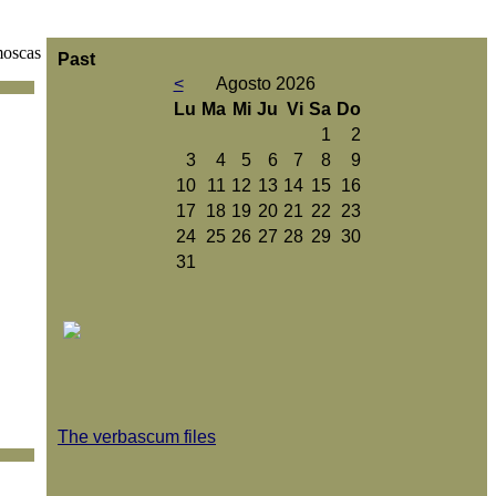
moscas
Past
<
Agosto 2026
Lu
Ma
Mi
Ju
Vi
Sa
Do
1
2
3
4
5
6
7
8
9
10
11
12
13
14
15
16
17
18
19
20
21
22
23
24
25
26
27
28
29
30
31
The verbascum files