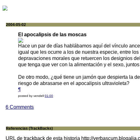
2004-05-02
El apocalipsis de las moscas
Hace un par de días hablábamos aquí del vínculo ancest
igual que les ocurre a los de nuestra especie, entre lo
depravaciones morales que retuercen los designios del 
que tenga que ver con la alimentación y el sexo, juntos
De otro modo, ¿qué tiene un jamón que despierta la d
riesgo de abrasarse en el apocalipsis ultravioleta?
¶
posted by vendell
01:00
6 Comments
Referencias (TrackBacks)
URL de trackback de esta historia http://verbascum.blogalia