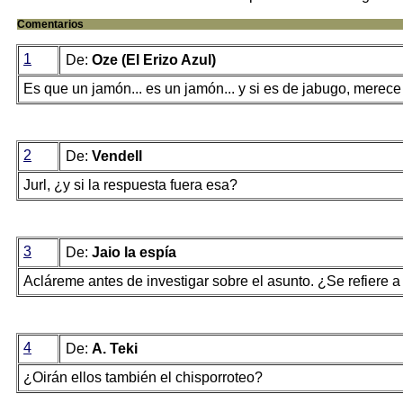
Comentarios
1
De:
Oze (El Erizo Azul)
Es que un jamón... es un jamón... y si es de jabugo, merece l
2
De:
Vendell
Jurl, ¿y si la respuesta fuera esa?
3
De:
Jaio la espía
Acláreme antes de investigar sobre el asunto. ¿Se refiere 
4
De:
A. Teki
¿Oirán ellos también el chisporroteo?