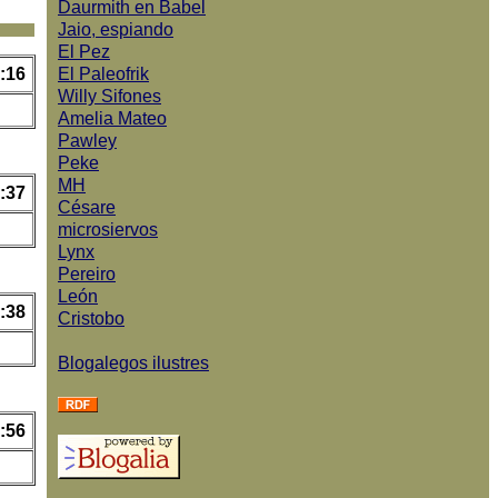
Daurmith en Babel
Jaio, espiando
El Pez
:16
El Paleofrik
Willy Sifones
Amelia Mateo
Pawley
Peke
MH
:37
Césare
microsiervos
Lynx
Pereiro
León
:38
Cristobo
Blogalegos ilustres
:56