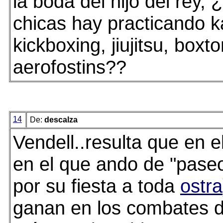
la boda del hijo del rey,
chicas hay practicando k
kickboxing, jiujitsu, boxto
aerofostins??
14
De:
descalza
Vendell..resulta que en e
en el que ando de "pase
por su fiesta a toda
ostra
ganan en los combates d