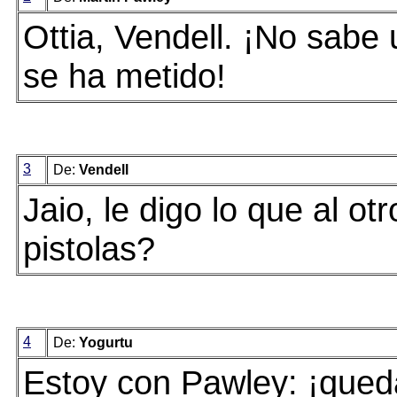
Ottia, Vendell. ¡No sabe
se ha metido!
3
De:
Vendell
Jaio, le digo lo que al ot
pistolas?
4
De:
Yogurtu
Estoy con Pawley: ¡qued