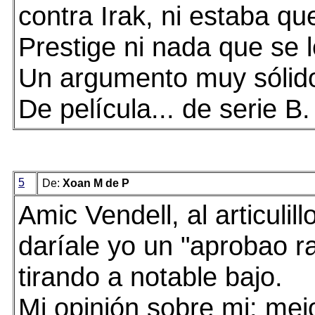
contra Irak, ni estaba q
Prestige ni nada que se 
Un argumento muy sólido,
De película... de serie B.
5
De:
Xoan M de P
Amic Vendell, al articulil
daríale yo un "aprobao r
tirando a notable bajo.
Mi opinión sobre mi: mej