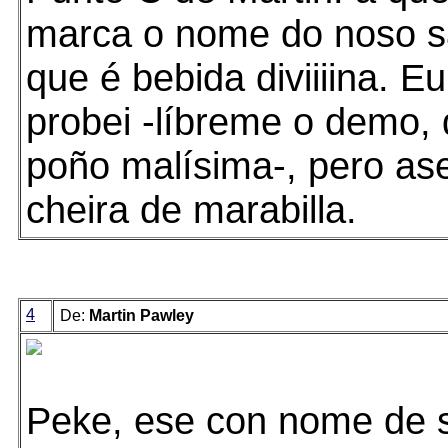
marca o nome do noso sat
que é bebida diviiiina. E
probei -líbreme o demo,
poño malísima-, pero as
cheira de marabilla.
4
De:
Martin Pawley
Peke, ese con nome de s