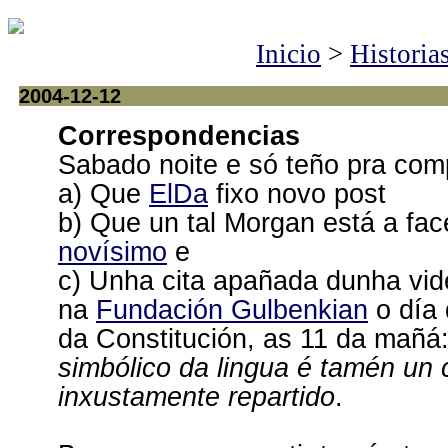
Inicio
>
Historia
2004-12-12
Correspondencias
Sabado noite e só teño pra comp
a) Que
ElDa
fixo novo post
b) Que un tal Morgan está a fa
novísimo
e
c) Unha cita apañada dunha vid
na
Fundación Gulbenkian
o día 
da Constitución, as 11 da mañá
simbólico da lingua é tamén un 
inxustamente repartido
.