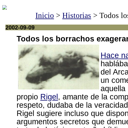
Inicio
>
Historias
> Todos lo
2002-09-09
Todos los borrachos exagera
Hace n
hablába
del Arc
un come
aquella 
propio
Rigel
, amante de la comp
respeto, dudaba de la veracidad 
Rigel sugiere incluso que dispo
argumentos secretos que demue