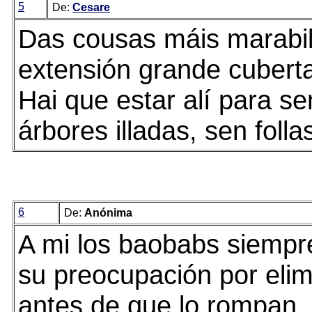
5
De:
Cesare
Das cousas máis marabi
extensión grande cubert
Hai que estar alí para s
árbores illadas, sen foll
6
De:
Anónima
A mi los baobabs siempre
su preocupación por elim
antes de que lo rompan. 