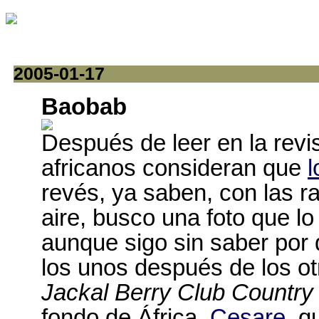
2005-01-17
Baobab
Después de leer en la revi
africanos consideran que
l
revés, ya saben, con las r
aire, busco una foto que l
aunque sigo sin saber por
los unos después de los ot
Jackal Berry Club Country
fondo de África.
Cesare
, q