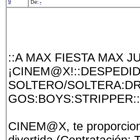
9
De:
-
::A MAX FIESTA MAX J
¡CINEM@X!::DESPEDI
SOLTERO/SOLTERA:D
GOS:BOYS:STRIPPER::
CINEM@X, te proporcion
divertida (Contratación: 