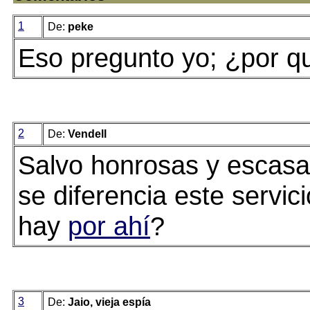
1
De:
peke
Eso pregunto yo; ¿por q
2
De:
Vendell
Salvo honrosas y escas
se diferencia este servic
hay
por ahí
?
3
De:
Jaio, vieja espía