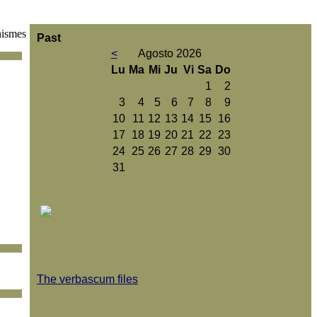
hismes
Past
<
Agosto 2026
Lu
Ma
Mi
Ju
Vi
Sa
Do
1
2
3
4
5
6
7
8
9
10
11
12
13
14
15
16
17
18
19
20
21
22
23
24
25
26
27
28
29
30
31
The verbascum files