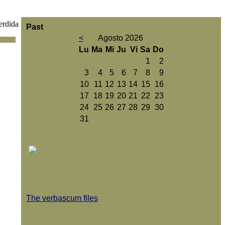
erdida
Past
<
Agosto 2026
Lu
Ma
Mi
Ju
Vi
Sa
Do
1
2
3
4
5
6
7
8
9
10
11
12
13
14
15
16
17
18
19
20
21
22
23
24
25
26
27
28
29
30
31
The verbascum files