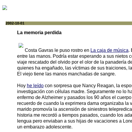
2002-10-01
La memoria perdida
Costa Gavras le puso rostro en
La caja de música
.
entre las manos. Podría estar esperando a sus nietos c
viaje rescatado del olvido por el olor de la panadería 
quienes ha engañado, las víctimas de sus traiciones, las
El viejo tiene las manos manchadas de sangre.
Hoy
he leído
con sorpresa que Nancy Reagan, la espos
investigación con células madre. Seguramente no lo h
enfermo de Alzheimer y pasados los 90 años el cuerpo ya
recuerdo de cuando la exprimera dama organizaba la vi
marido promovía la ascensión de siniestros telepredicad
historia me recordó a tiempos pasados, cuando los adal
lengua pero enviaban a sus hijas de vacaciones a Lond
un embarazo adolescente.