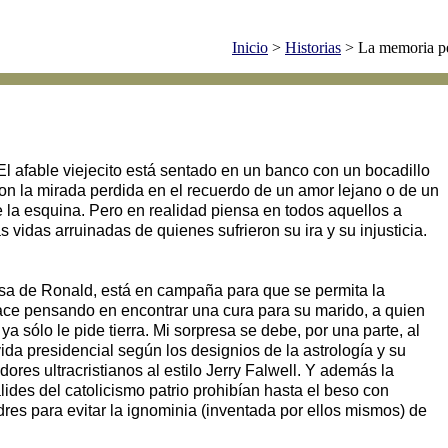
Inicio
>
Historias
> La memoria p
 El afable viejecito está sentado en un banco con un bocadillo
on la mirada perdida en el recuerdo de un amor lejano o de un
de la esquina. Pero en realidad piensa en todos aquellos a
 vidas arruinadas de quienes sufrieron su ira y su injusticia.
a de Ronald, está en campaña para que se permita la
ace pensando en encontrar una cura para su marido, a quien
 sólo le pide tierra. Mi sorpresa se debe, por una parte, al
da presidencial según los designios de la astrología y su
ores ultracristianos al estilo Jerry Falwell. Y además la
ides del catolicismo patrio prohibían hasta el beso con
res para evitar la ignominia (inventada por ellos mismos) de