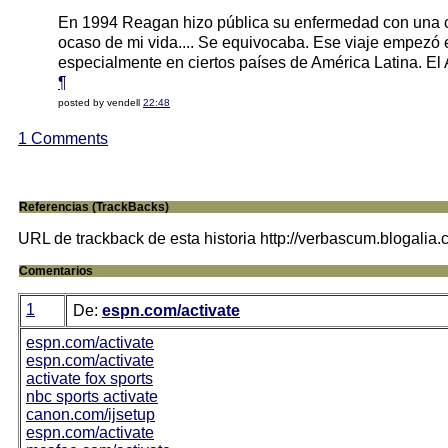
En 1994 Reagan hizo pública su enfermedad con una ca
ocaso de mi vida.... Se equivocaba. Ese viaje empezó 
especialmente en ciertos países de América Latina. El
¶
posted by vendell
22:48
1 Comments
Referencias (TrackBacks)
URL de trackback de esta historia http://verbascum.blogalia
Comentarios
1
De:
espn.com/activate
espn.com/activate
espn.com/activate
activate fox sports
nbc sports activate
canon.com/ijsetup
espn.com/activate