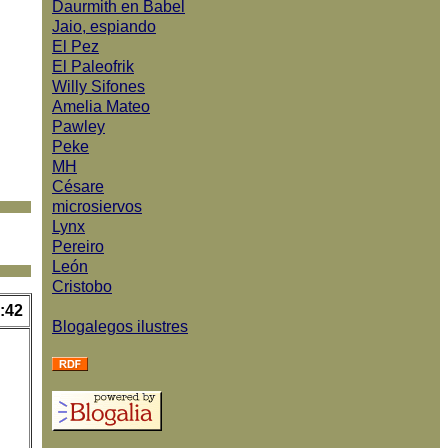
Daurmith en Babel
Jaio, espiando
El Pez
El Paleofrik
Willy Sifones
Amelia Mateo
Pawley
Peke
MH
Césare
microsiervos
Lynx
Pereiro
León
Cristobo
:42
Blogalegos ilustres