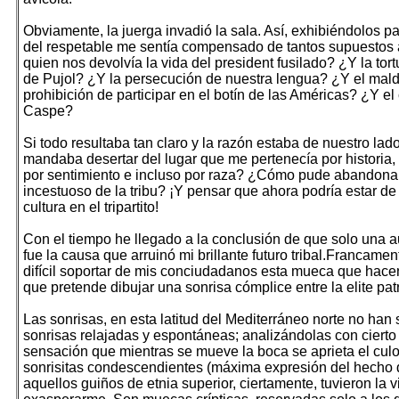
Obviamente, la juerga invadió la sala. Así, exhibiéndolos p
del respetable me sentía compensado de tantos supuestos 
quien nos devolvía la vida del president fusilado? ¿Y la tortu
de Pujol? ¿Y la persecución de nuestra lengua? ¿Y el mald
prohibición de participar en el botín de las Américas? ¿Y el
Caspe?
Si todo resultaba tan claro y la razón estaba de nuestro la
mandaba desertar del lugar que me pertenecía por historia, po
por sentimiento e incluso por raza? ¿Cómo pude abandonar
incestuoso de la tribu? ¡Y pensar que ahora podría estar de
cultura en el tripartito!
Con el tiempo he llegado a la conclusión de que solo una 
fue la causa que arruinó mi brillante futuro tribal.Francame
difícil soportar de mis conciudadanos esta mueca que hacen
que pretende dibujar una sonrisa cómplice entre la elite patr
Las sonrisas, en esta latitud del Mediterráneo norte no han
sonrisas relajadas y espontáneas; analizándolas con cierto 
sensación que mientras se mueve la boca se aprieta el culo
sonrisitas condescendientes (máxima expresión del hecho d
aquellos guiños de etnia superior, ciertamente, tuvieron la v