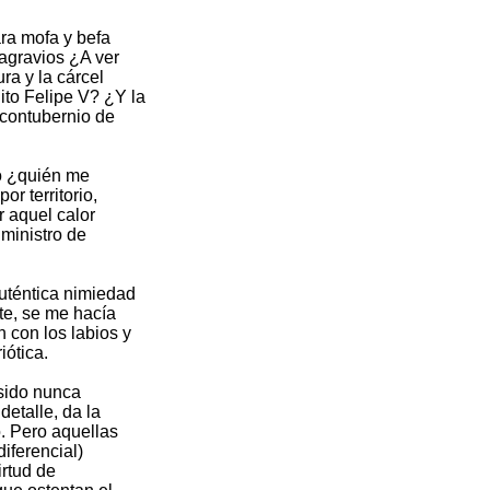
ara mofa y befa
agravios ¿A ver
ra y la cárcel
ito Felipe V? ¿Y la
 contubernio de
do ¿quién me
r territorio,
 aquel calor
 ministro de
auténtica nimiedad
nte, se me hacía
 con los labios y
iótica.
 sido nunca
detalle, da la
. Pero aquellas
iferencial)
irtud de