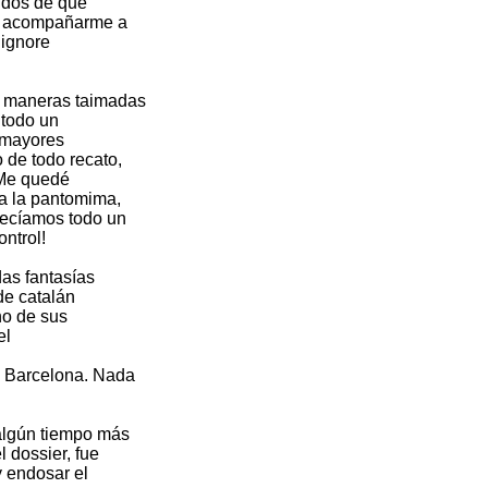
idos de que
on acompañarme a
Signore
s maneras taimadas
 todo un
n mayores
 de todo recato,
 ¡Me quedé
 a la pantomima,
recíamos todo un
ntrol!
as fantasías
de catalán
no de sus
el
e Barcelona. Nada
 algún tiempo más
 dossier, fue
y endosar el