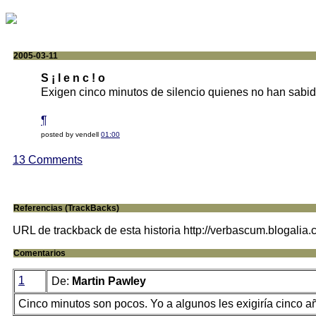
2005-03-11
S ¡ l e n c ! o
Exigen cinco minutos de silencio quienes no han sabid
¶
posted by vendell
01:00
13 Comments
Referencias (TrackBacks)
URL de trackback de esta historia http://verbascum.blogalia
Comentarios
1
De:
Martin Pawley
Cinco minutos son pocos. Yo a algunos les exigiría cinco a