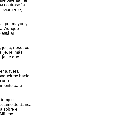
que ostentan el
una contraseña
 obviamente,
al por mayor, y
ca. Aunque
 está al
je, je, nosotros
, je, je, más
 je, je que
ena, fuera
conducirme hacia
o uno
tamente para
l templo
reclamo de Banca
a sobre el
Allí, me