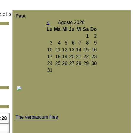
n c ! o
Past
<
Agosto 2026
Lu
Ma
Mi
Ju
Vi
Sa
Do
1
2
3
4
5
6
7
8
9
10
11
12
13
14
15
16
17
18
19
20
21
22
23
24
25
26
27
28
29
30
31
The verbascum files
:28