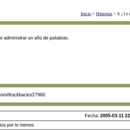
Inicio
>
Historias
> S ¡ l e 
o administrar un año de palabras.
.com//trackbacks/27960
Fecha:
2005-03-11 22
ños por lo menos.