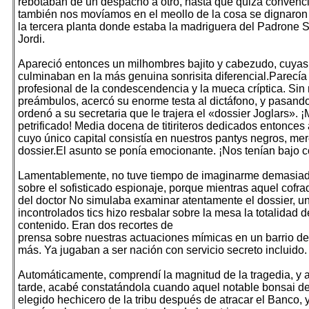
rebotaban de un despacho a otro, hasta que quizá convenc
también nos movíamos en el meollo de la cosa se dignar
la tercera planta donde estaba la madriguera del Padrone 
Jordi.
Apareció entonces un milhombres bajito y cabezudo, cuya
culminaban en la más genuina sonrisita diferencial.Parecía
profesional de la condescendencia y la mueca críptica. Si
preámbulos, acercó su enorme testa al dictáfono, y pasando
ordenó a su secretaria que le trajera el «dossier Joglars».
petrificado! Media docena de titiriteros dedicados entonces
cuyo único capital consistía en nuestros pantys negros, me
dossier.El asunto se ponía emocionante. ¡Nos tenían bajo co
Lamentablemente, no tuve tiempo de imaginarme demasiad
sobre el sofisticado espionaje, porque mientras aquel cofra
del doctor No simulaba examinar atentamente el dossier, u
incontrolados tics hizo resbalar sobre la mesa la totalidad d
contenido. Eran dos recortes de
prensa sobre nuestras actuaciones mímicas en un barrio d
más. Ya jugaban a ser nación con servicio secreto incluido.
Automáticamente, comprendí la magnitud de la tragedia, y
tarde, acabé constatándola cuando aquel notable bonsai del
elegido hechicero de la tribu después de atracar el Banco, 