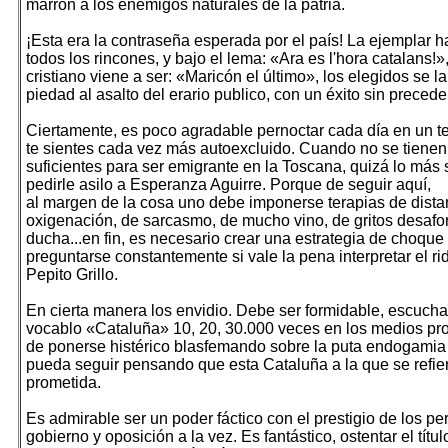
marrón a los enemigos naturales de la patria.
¡Esta era la contraseña esperada por el país! La ejemplar 
todos los rincones, y bajo el lema: «Ara es l'hora catalans!»
cristiano viene a ser: «Maricón el último», los elegidos se l
piedad al asalto del erario publico, con un éxito sin precede
Ciertamente, es poco agradable pernoctar cada día en un ter
te sientes cada vez más autoexcluido. Cuando no se tienen
suficientes para ser emigrante en la Toscana, quizá lo más 
pedirle asilo a Esperanza Aguirre. Porque de seguir aquí,
al margen de la cosa uno debe imponerse terapias de dista
oxigenación, de sarcasmo, de mucho vino, de gritos desafo
ducha...en fin, es necesario crear una estrategia de choque
preguntarse constantemente si vale la pena interpretar el ri
Pepito Grillo.
En cierta manera los envidio. Debe ser formidable, escucha
vocablo «Cataluña» 10, 20, 30.000 veces en los medios pro
de ponerse histérico blasfemando sobre la puta endogamia 
pueda seguir pensando que esta Cataluña a la que se refiere
prometida.
Es admirable ser un poder fáctico con el prestigio de los p
gobierno y oposición a la vez. Es fantástico, ostentar el títul