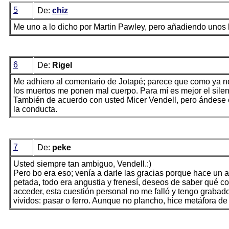
5
De:
chiz
Me uno a lo dicho por Martin Pawley, pero añadiendo unos 
6
De:
Rigel
Me adhiero al comentario de Jotapé; parece que como ya no
los muertos me ponen mal cuerpo. Para mí es mejor el silenc
También de acuerdo con usted Micer Vendell, pero ándese c
la conducta.
7
De:
peke
Usted siempre tan ambiguo, Vendell.:)
Pero bo era eso; venía a darle las gracias porque hace un 
petada, todo era angustia y frenesí, deseos de saber qué c
acceder, esta cuestión personal no me falló y tengo grabad
vividos: pasar o ferro. Aunque no plancho, hice metáfora d