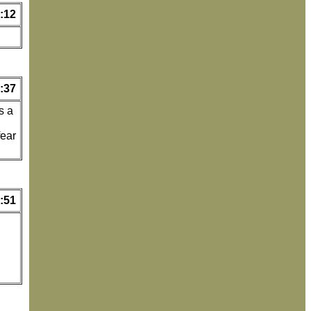
:12
:37
s a
fear
:51