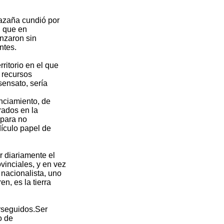
hazaña cundió por
, que en
anzaron sin
ntes.
ritorio en el que
 recursos
sensato, sería
nciamiento, de
rados en la
 para no
dículo papel de
r diariamente el
vinciales, y en vez
nacionalista, uno
n, es la tierra
erseguidos.Ser
o de