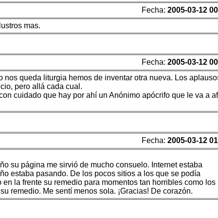
Fecha:
2005-03-12 00
lustros mas.
Fecha:
2005-03-12 00
 nos queda liturgia hemos de inventar otra nueva. Los aplauso
io, pero allá cada cual.
on cuidado que hay por ahí un Anónimo apócrifo que le va a a
Fecha:
2005-03-12 01
año su página me sirvió de mucho consuelo. Internet estaba
oño estaba pasando. De los pocos sitios a los que se podía
o en la frente su remedio para momentos tan horribles como los
e su remedio. Me sentí menos sola. ¡Gracias! De corazón.