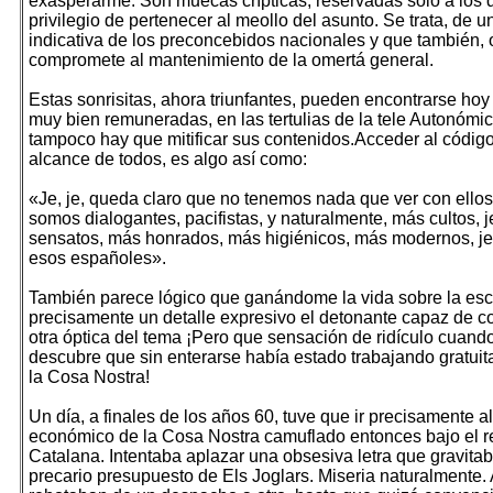
exasperarme. Son muecas crípticas, reservadas solo a los 
privilegio de pertenecer al meollo del asunto. Se trata, de 
indicativa de los preconcebidos nacionales y que también,
compromete al mantenimiento de la omertá general.
Estas sonrisitas, ahora triunfantes, pueden encontrarse hoy 
muy bien remuneradas, en las tertulias de la tele Autonómi
tampoco hay que mitificar sus contenidos.Acceder al código
alcance de todos, es algo así como:
«Je, je, queda claro que no tenemos nada que ver con ellos, 
somos dialogantes, pacifistas, y naturalmente, más cultos, je
sensatos, más honrados, más higiénicos, más modernos, je,
esos españoles».
También parece lógico que ganándome la vida sobre la esc
precisamente un detalle expresivo el detonante capaz de 
otra óptica del tema ¡Pero que sensación de ridículo cuand
descubre que sin enterarse había estado trabajando gratui
la Cosa Nostra!
Un día, a finales de los años 60, tuve que ir precisamente a
económico de la Cosa Nostra camuflado entonces bajo el 
Catalana. Intentaba aplazar una obsesiva letra que gravitab
precario presupuesto de Els Joglars. Miseria naturalmente. 