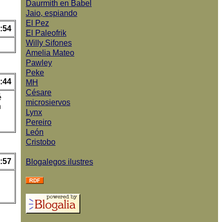
Daurmith en Babel
Jaio, espiando
El Pez
:54
El Paleofrik
Willy Sifones
Amelia Mateo
Pawley
Peke
:44
MH
Césare
é
microsiervos
n
Lynx
Pereiro
León
Cristobo
:57
Blogalegos ilustres