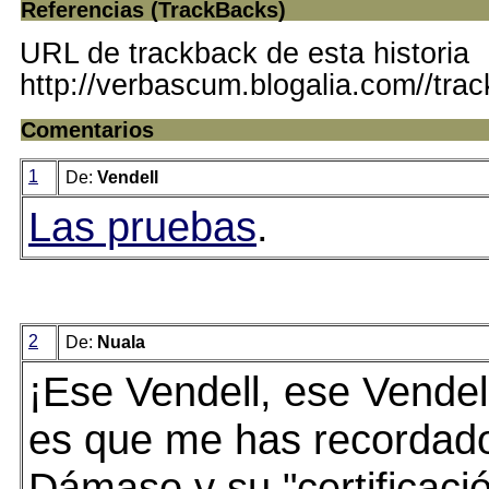
Referencias (TrackBacks)
URL de trackback de esta historia
http://verbascum.blogalia.com//tra
Comentarios
1
De:
Vendell
Las pruebas
.
2
De:
Nuala
¡Ese Vendell, ese Vendel
es que me has recordad
Dámaso y su "certificaci