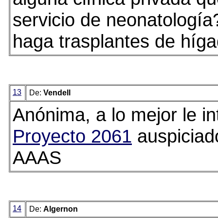
servicio de neonatologí
haga trasplantes de híg
13
De:
Vendell
Anónima, a lo mejor le in
Proyecto 2061
auspiciado
AAAS
14
De:
Algernon