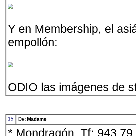
Y en Membership, el asiá
empollón:
ODIO las imágenes de s
15
De:
Madame
* Mondragón. Tf: 943 79