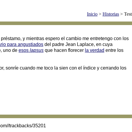
Inicio
>
Historias
> Tes
a préstamo, y mientras espero el cambio me entretengo con los
ario para angustiados
del padre Jean Laplace, en cuya
o
, uno de
esos
lapsus
que hacen florecer
la verdad
entre los
or, sonríe cuando me toco la sien con el índice y cerrando los
.com//trackbacks/35201