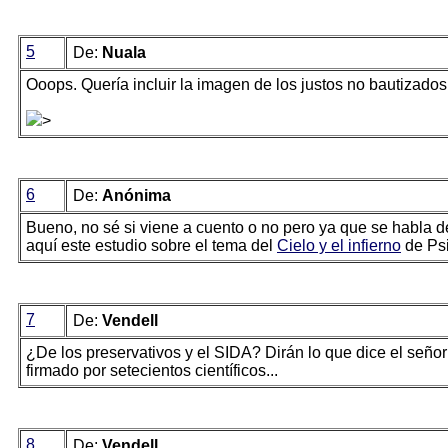
5
De:
Nuala
Ooops. Quería incluir la imagen de los justos no bautizados. 
>
6
De:
Anónima
Bueno, no sé si viene a cuento o no pero ya que se habla de
aquí este estudio sobre el tema del
Cielo y el infierno
de Psi
7
De:
Vendell
¿De los preservativos y el SIDA? Dirán lo que dice el señor
firmado por setecientos científicos...
8
De:
Vendell