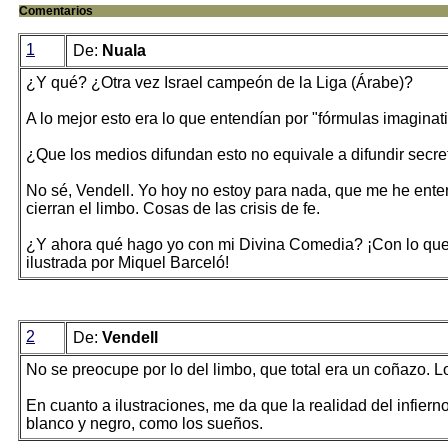
Comentarios
1
De:
Nuala
¿Y qué? ¿Otra vez Israel campeón de la Liga (Árabe)?
A lo mejor esto era lo que entendían por "fórmulas imaginati
¿Que los medios difundan esto no equivale a difundir secr
No sé, Vendell. Yo hoy no estoy para nada, que me he enter
cierran el limbo. Cosas de las crisis de fe.
¿Y ahora qué hago yo con mi Divina Comedia? ¡Con lo que 
ilustrada por Miquel Barceló!
2
De:
Vendell
No se preocupe por lo del limbo, que total era un coñazo. 
En cuanto a ilustraciones, me da que la realidad del infier
blanco y negro, como los sueños.