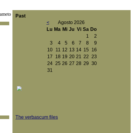
tameto
Past
<
Agosto 2026
Lu
Ma
Mi
Ju
Vi
Sa
Do
1
2
3
4
5
6
7
8
9
10
11
12
13
14
15
16
17
18
19
20
21
22
23
24
25
26
27
28
29
30
31
The verbascum files