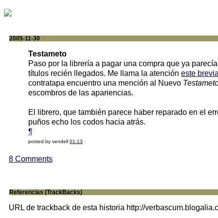
2005-11-30
Testameto
Paso por la librería a pagar una compra que ya parecí
títulos recién llegados. Me llama la atención
este brevi
contratapa encuentro una mención al Nuevo
Testamet
escombros de las apariencias.
El librero, que también parece haber reparado en el err
puños echo los codos hacia atrás.
¶
posted by vendell
01:13
8 Comments
Referencias (TrackBacks)
URL de trackback de esta historia http://verbascum.blogalia