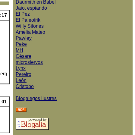
Daurmith en Babel
Jaio, espiando
El Pez
:17
El Paleofrik
Willy Sifones
Amelia Mateo
Pawley
Peke
MH
Césare
microsiervos
Lynx
berg
Pereiro
León
Cristobo
Blogalegos ilustres
:01