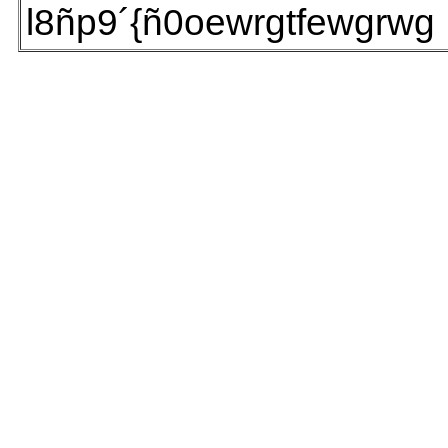
l8ñp9´{ñ0oewrgtfewgrwg