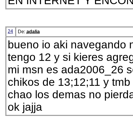
EN INTERNET Y ENCO
24
De:
adalia
bueno io aki navegando m
tengo 12 y si kieres agr
mi msn es ada2006_26 so
chikos de 13;12;11 y tmb
chao los demas no pierd
ok jajja