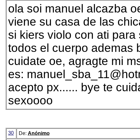
ola soi manuel alcazba oe
viene su casa de las chi
si kiers violo con ati par
todos el cuerpo ademas 
cuidate oe, agragte mi m
es: manuel_sba_11@hot
acepto px...... bye te cuid
sexoooo
30
De:
Anónimo