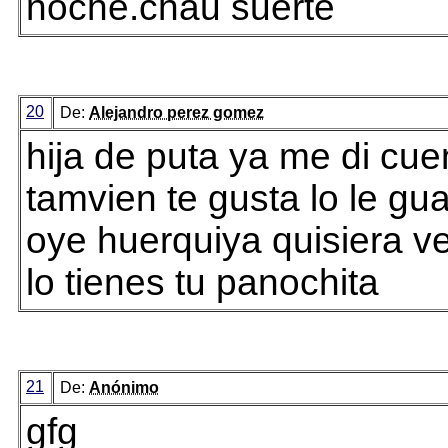
noche.chau suerte
20
De:
Alejandro perez gomez
hija de puta ya me di cue
tamvien te gusta lo le gu
oye huerquiya quisiera v
lo tienes tu panochita
21
De:
Anónimo
gfg