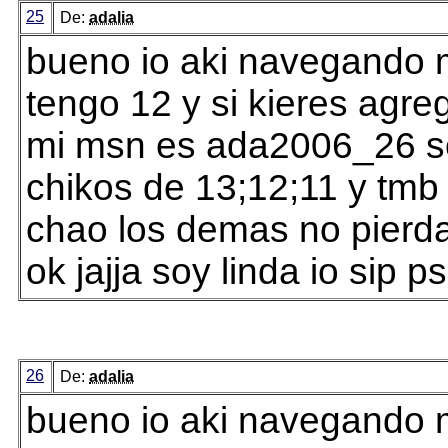
25
De:
adalia
bueno io aki navegando m
tengo 12 y si kieres agr
mi msn es ada2006_26 so
chikos de 13;12;11 y tmb
chao los demas no pierd
ok jajja soy linda io sip ps
26
De:
adalia
bueno io aki navegando m