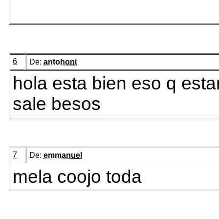
6
De:
antohoni
hola esta bien eso q est
sale besos
7
De:
emmanuel
mela coojo toda