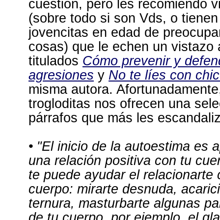
cuestión, pero les recomiendo 
(sobre todo si son Vds, o tienen
jovencitas en edad de preocupa
cosas) que le echen un vistazo 
titulados
Cómo prevenir y defen
agresiones
y
No te líes con chi
misma autora. Afortunadamente,
trogloditas nos ofrecen una sele
párrafos que más les escandali
• "El inicio de la autoestima es 
una relación positiva con tu cue
te puede ayudar el relacionarte 
cuerpo: mirarte desnuda, acaric
ternura, masturbarte algunas pa
de tu cuerpo, por ejemplo, el gl