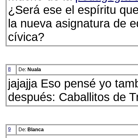
¿Será ese el espíritu qu
la nueva asignatura de 
cívica?
8
De:
Nuala
jajajja Eso pensé yo tam
después: Caballitos de Tr
9
De:
Blanca