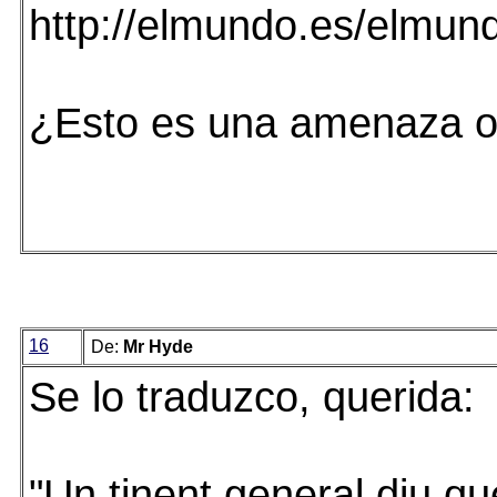
http://elmundo.es/elmu
¿Esto es una amenaza o 
16
De:
Mr Hyde
Se lo traduzco, querida:
"Un tinent general diu que