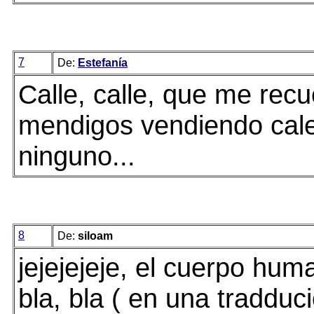
7
De:
Estefanía
Calle, calle, que me re
mendigos vendiendo cale
ninguno...
8
De:
siloam
jejejejeje, el cuerpo huma
bla, bla ( en una tradduc