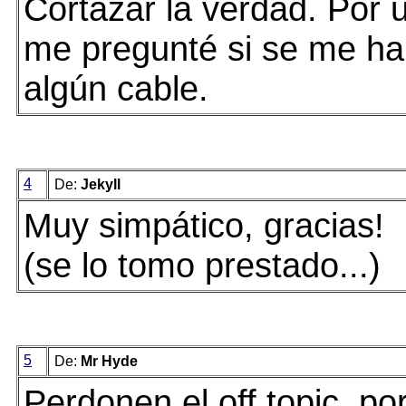
Cortázar la verdad. Por
me pregunté si se me ha
algún cable.
4
De:
Jekyll
Muy simpático, gracias!
(se lo tomo prestado...)
5
De:
Mr Hyde
Perdonen el off topic, po