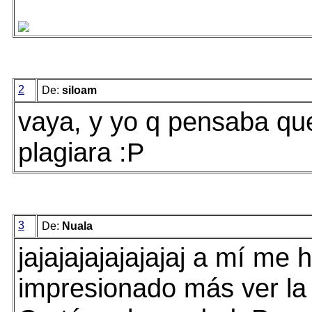
2
De:
siloam
vaya, y yo q pensaba qu
plagiara :P
3
De:
Nuala
jajajajajajajajaj a mí me 
impresionado más ver la 