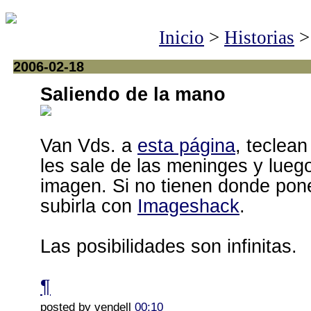
Inicio
>
Historias
>
2006-02-18
Saliendo de la mano
Van Vds. a
esta página
, teclean
les sale de las meninges y lueg
imagen. Si no tienen donde pon
subirla con
Imageshack
.
Las posibilidades son infinitas.
¶
posted by vendell
00:10