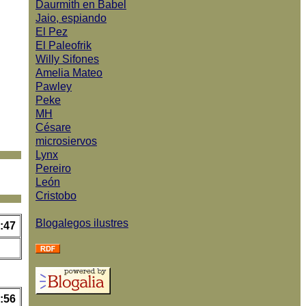
Daurmith en Babel
Jaio, espiando
El Pez
El Paleofrik
Willy Sifones
Amelia Mateo
Pawley
Peke
MH
Césare
microsiervos
Lynx
Pereiro
León
Cristobo
Blogalegos ilustres
:47
:56