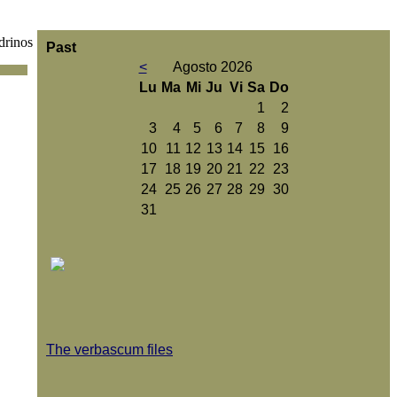
drinos
Past
<
Agosto 2026
Lu
Ma
Mi
Ju
Vi
Sa
Do
1
2
3
4
5
6
7
8
9
10
11
12
13
14
15
16
17
18
19
20
21
22
23
24
25
26
27
28
29
30
31
The verbascum files