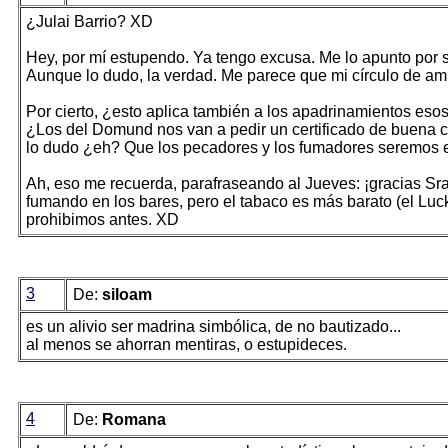
¿Julai Barrio? XD
Hey, por mí estupendo. Ya tengo excusa. Me lo apunto por s
Aunque lo dudo, la verdad. Me parece que mi círculo de ami
Por cierto, ¿esto aplica también a los apadrinamientos esos
¿Los del Domund nos van a pedir un certificado de buena co
lo dudo ¿eh? Que los pecadores y los fumadores seremos es
Ah, eso me recuerda, parafraseando al Jueves: ¡gracias Sra.
fumando en los bares, pero el tabaco es más barato (el Lucky 
prohibimos antes. XD
3
De:
siloam
es un alivio ser madrina simbólica, de no bautizado...
al menos se ahorran mentiras, o estupideces.
4
De:
Romana