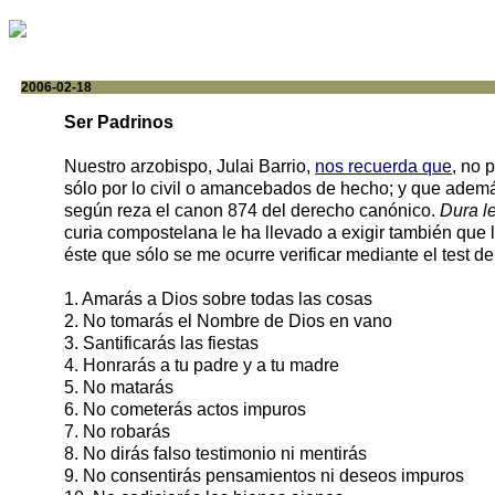
2006-02-18
Ser Padrinos
Nuestro arzobispo, Julai Barrio,
nos recuerda que
, no 
sólo por lo civil o amancebados de hecho; y que ademá
según reza el canon 874 del derecho canónico.
Dura le
curia compostelana le ha llevado a exigir también que 
éste que sólo se me ocurre verificar mediante el test d
1. Amarás a Dios sobre todas las cosas
2. No tomarás el Nombre de Dios en vano
3. Santificarás las fiestas
4. Honrarás a tu padre y a tu madre
5. No matarás
6. No cometerás actos impuros
7. No robarás
8. No dirás falso testimonio ni mentirás
9. No consentirás pensamientos ni deseos impuros