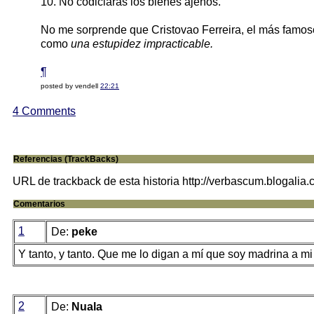
10. No codiciarás los bienes ajenos.
No me sorprende que Cristovao Ferreira, el más famos
como
una estupidez impracticable.
¶
posted by vendell
22:21
4 Comments
Referencias (TrackBacks)
URL de trackback de esta historia http://verbascum.blogalia
Comentarios
1
De:
peke
Y tanto, y tanto. Que me lo digan a mí que soy madrina a mi
2
De:
Nuala