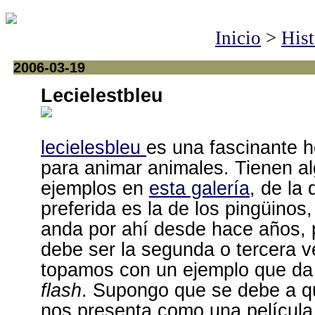
Inicio
>
Hist
2006-03-19
Lecielestbleu
lecielesbleu
es una fascinante 
para animar animales. Tienen a
ejemplos en
esta galería
, de la
preferida es la de los pingüinos,
anda por ahí desde hace años, 
debe ser la segunda o tercera 
topamos con un ejemplo que da 
flash
. Supongo que se debe a q
nos presenta como una película 