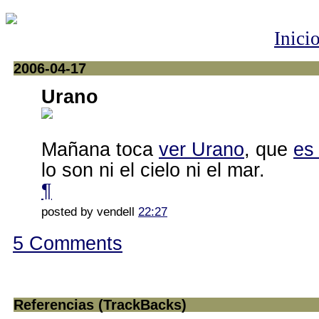
Inici
2006-04-17
Urano
Mañana toca
ver Urano
, que
es
lo son ni el cielo ni el mar.
¶
posted by vendell
22:27
5 Comments
Referencias (TrackBacks)