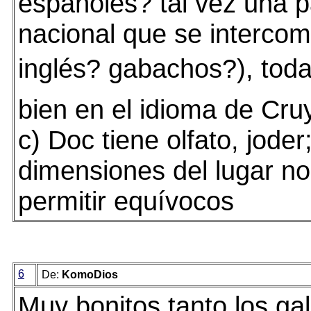
españoles? tal vez una pa
nacional que se interco
inglés? gabachos?), tod
bien en el idioma de Cruy
c) Doc tiene olfato, joder;
dimensiones del lugar n
permitir equívocos
6
De:
KomoDios
Muy bonitos tanto los g