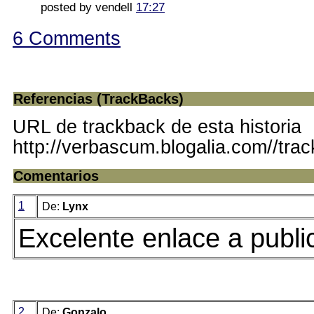
posted by vendell
17:27
6 Comments
Referencias (TrackBacks)
URL de trackback de esta historia
http://verbascum.blogalia.com//tra
Comentarios
1
De:
Lynx
Excelente enlace a publi
2
De:
Gonzalo