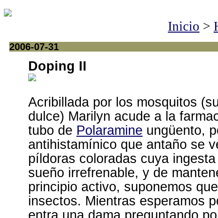
Inicio
>
2006-07-31
Doping II
Acribillada por los mosquitos (s
dulce) Marilyn acude a la farmac
tubo de
Polaramine
ungüento, p
antihistamínico que antaño se 
píldoras coloradas cuya ingest
sueño irrefrenable, y de manten
principio activo, suponemos que 
insectos. Mientras esperamos p
entra una dama preguntando por