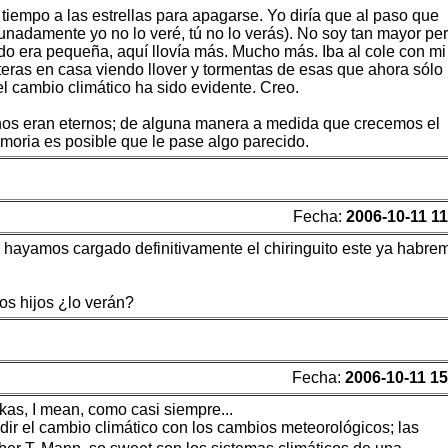
iempo a las estrellas para apagarse. Yo diría que al paso que
unadamente yo no lo veré, tú no lo verás). No soy tan mayor pe
ndo era pequeña, aquí llovía más. Mucho más. Iba al cole con mi
teras en casa viendo llover y tormentas de esas que ahora sólo
l cambio climático ha sido evidente. Creo.
os eran eternos; de alguna manera a medida que crecemos el
emoria es posible que le pase algo parecido.
Fecha:
2006-10-11 11
 hayamos cargado definitivamente el chiringuito este ya habre
os hijos ¿lo verán?
Fecha:
2006-10-11 15
kas, I mean, como casi siempre...
ir el cambio climático con los cambios meteorológicos; las