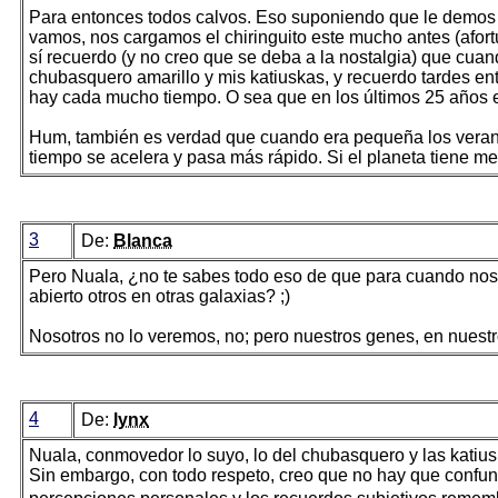
Para entonces todos calvos. Eso suponiendo que le demos t
vamos, nos cargamos el chiringuito este mucho antes (afort
sí recuerdo (y no creo que se deba a la nostalgia) que cua
chubasquero amarillo y mis katiuskas, y recuerdo tardes en
hay cada mucho tiempo. O sea que en los últimos 25 años e
Hum, también es verdad que cuando era pequeña los veran
tiempo se acelera y pasa más rápido. Si el planeta tiene m
3
De:
Blanca
Pero Nuala, ¿no te sabes todo eso de que para cuando nos
abierto otros en otras galaxias? ;)
Nosotros no lo veremos, no; pero nuestros genes, en nuestr
4
De:
lynx
Nuala, conmovedor lo suyo, lo del chubasquero y las katius
Sin embargo, con todo respeto, creo que no hay que confund