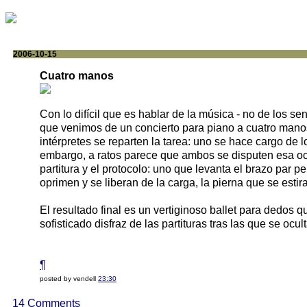
2006-10-15
Cuatro manos
Con lo difícil que es hablar de la música - no de los s
que venimos de un concierto para piano a cuatro mano
intérpretes se reparten la tarea: uno se hace cargo de l
embargo, a ratos parece que ambos se disputen esa octa
partitura y el protocolo: uno que levanta el brazo par p
oprimen y se liberan de la carga, la pierna que se estir
El resultado final es un vertiginoso ballet para dedos q
sofisticado disfraz de las partituras tras las que se ocu
¶
posted by vendell
23:30
14 Comments