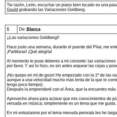
Tie razón, León, escuchar un piano bien tocado es una pas
Gould
grabando las Variaciones Goldberg.
6
De:
Blanca
¡¡Las variaciones Goldberg!!
Hace justo una semana, durante el puente del Pilar, me ent
¡Partituras! ¡Qué alegría!
Al momento le puse deberes a mi consorte: las variaciones
por favor. Y así lo hizo, no sin antes arquear las cejas y po
¡No quepo en mí de gozo! He empezado con la 1ª de las vari
aunque a una velocidad mucho más lenta de la que le corres
tengo poco tiempo).
Después la emprenderé con el Área, que la encuentro más d
Aprovecho ahora para aclarar que mis conocimientos de pia
versada en música; simplemente es un tema que me gusta.
En mi entusiasmo por el tema menuda perorata les he larg