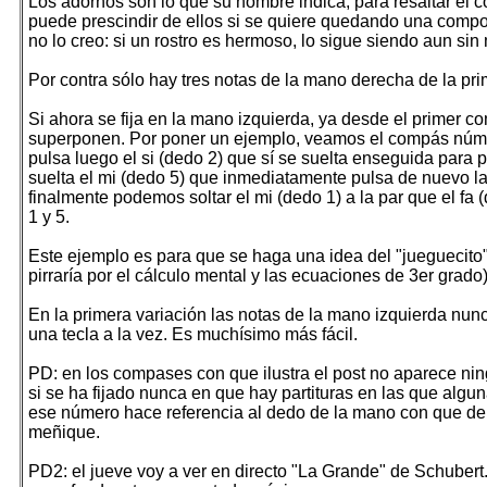
Los adornos son lo que su nombre indica, para resaltar el co
puede prescindir de ellos si se quiere quedando una compo
no lo creo: si un rostro es hermoso, lo sigue siendo aun sin 
Por contra sólo hay tres notas de la mano derecha de la pr
Si ahora se fija en la mano izquierda, ya desde el primer c
superponen. Por poner un ejemplo, veamos el compás número 
pulsa luego el si (dedo 2) que sí se suelta enseguida para 
suelta el mi (dedo 5) que inmediatamente pulsa de nuevo la 
finalmente podemos soltar el mi (dedo 1) a la par que el fa
1 y 5.
Este ejemplo es para que se haga una idea del "jueguecit
pirraría por el cálculo mental y las ecuaciones de 3er grado) 
En la primera variación las notas de la mano izquierda nun
una tecla a la vez. Es muchísimo más fácil.
PD: en los compases con que ilustra el post no aparece ni
si se ha fijado nunca en que hay partituras en las que alg
ese número hace referencia al dedo de la mano con que debe
meñique.
PD2: el jueve voy a ver en directo "La Grande" de Schubert. 