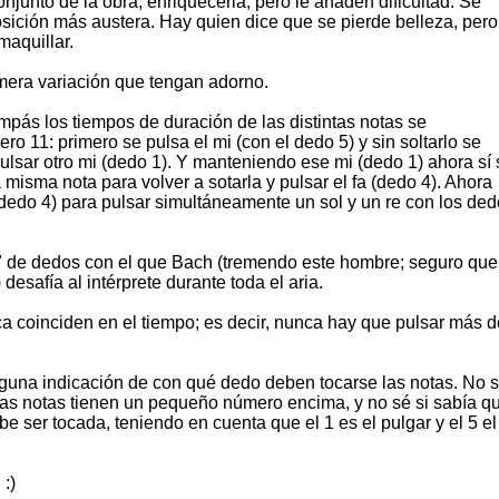
njunto de la obra, enriquecerla, pero le añaden dificultad. Se
sición más austera. Hay quien dice que se pierde belleza, pero
maquillar.
imera variación que tengan adorno.
ompás los tiempos de duración de las distintas notas se
11: primero se pulsa el mi (con el dedo 5) y sin soltarlo se
pulsar otro mi (dedo 1). Y manteniendo ese mi (dedo 1) ahora sí 
misma nota para volver a sotarla y pulsar el fa (dedo 4). Ahora
 (dedo 4) para pulsar simultáneamente un sol y un re con los de
o" de dedos con el que Bach (tremendo este hombre; seguro que
desafía al intérprete durante toda el aria.
ca coinciden en el tiempo; es decir, nunca hay que pulsar más d
nguna indicación de con qué dedo deben tocarse las notas. No 
unas notas tienen un pequeño número encima, y no sé si sabía q
 ser tocada, teniendo en cuenta que el 1 es el pulgar y el 5 el
:)