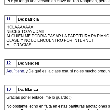
PD: yo tengo una versión en clave de Ton Koopman, pero tam
11
De:
patricia
HOLAAAAAAA!!
NECESITO AYUDA!!!
ALGUIEN ME PODRÍA PASAR LA PARTITURA PA PIANO
CLASE Y NO LO ENCUENTRO POR INTERNET
MIL GRACIAS
12
De:
Vendell
Aquí tiene
. ¿De qué es la clase esa, si no es mucho pregun
13
De:
Blanca
Gracias por el enlace, me lo guardo :)
No obstante, echo en falta en estas partituras anotaciones s