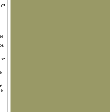
 yo
se
dos
 se
e
sé
ue