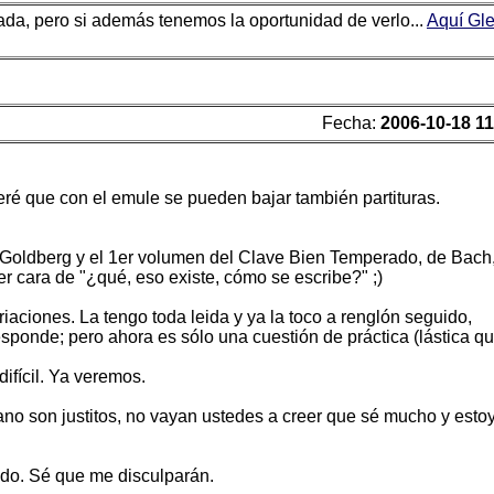
ada, pero si además tenemos la oportunidad de verlo...
Aquí Gl
Fecha:
2006-10-18 11
eré que con el emule se pueden bajar también partituras.
 Goldberg y el 1er volumen del Clave Bien Temperado, de Bach
ner cara de "¿qué, eso existe, cómo se escribe?" ;)
aciones. La tengo toda leida y ya la toco a renglón seguido,
ponde; pero ahora es sólo una cuestión de práctica (lástica q
ifícil. Ya veremos.
no son justitos, no vayan ustedes a creer que sé mucho y esto
ado. Sé que me disculparán.