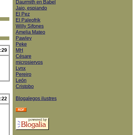
Daurmith en Babel
Jaio, espiando
El Pez
El Paleofrik
Willy Sifones
Amelia Mateo
Pawley
Peke
:29
MH
Césare
microsiervos
Lynx
Pereiro
León
Cristobo
Blogalegos ilustres
:22