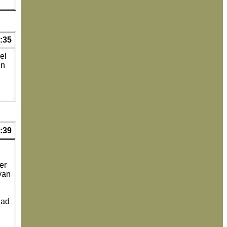
:35
el
en
:39
er
van
dad