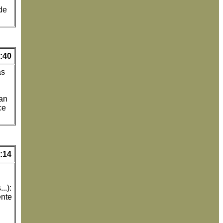
de
:40
as
tan
ce
:14
..):
ente