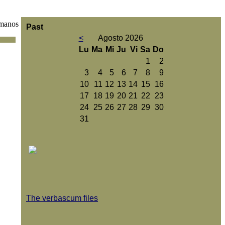
manos
Past
<
Agosto 2026
Lu
Ma
Mi
Ju
Vi
Sa
Do
1
2
3
4
5
6
7
8
9
10
11
12
13
14
15
16
17
18
19
20
21
22
23
24
25
26
27
28
29
30
31
The verbascum files