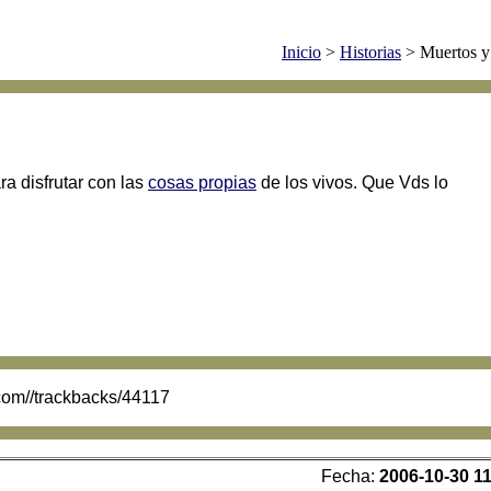
Inicio
>
Historias
> Muertos y
ra disfrutar con las
cosas propias
de los vivos. Que Vds lo
.com//trackbacks/44117
Fecha:
2006-10-30 11