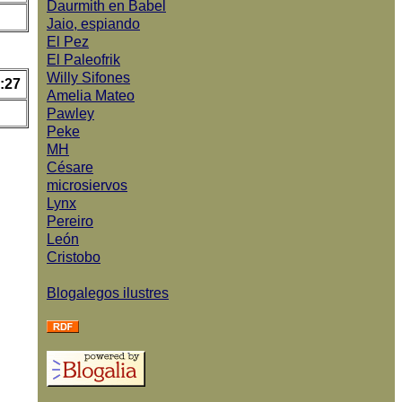
Daurmith en Babel
Jaio, espiando
El Pez
El Paleofrik
Willy Sifones
:27
Amelia Mateo
Pawley
Peke
MH
Césare
microsiervos
Lynx
Pereiro
León
Cristobo
Blogalegos ilustres