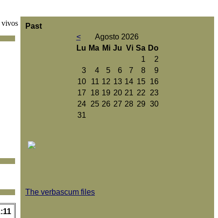
 vivos
Past
<
Agosto 2026
Lu
Ma
Mi
Ju
Vi
Sa
Do
1
2
3
4
5
6
7
8
9
10
11
12
13
14
15
16
17
18
19
20
21
22
23
24
25
26
27
28
29
30
31
The verbascum files
:11