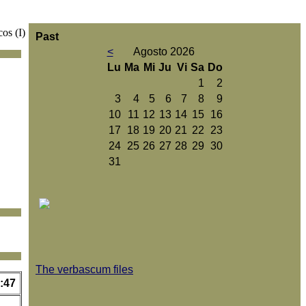
os (I)
Past
<
Agosto 2026
Lu
Ma
Mi
Ju
Vi
Sa
Do
1
2
3
4
5
6
7
8
9
10
11
12
13
14
15
16
17
18
19
20
21
22
23
24
25
26
27
28
29
30
31
The verbascum files
:47