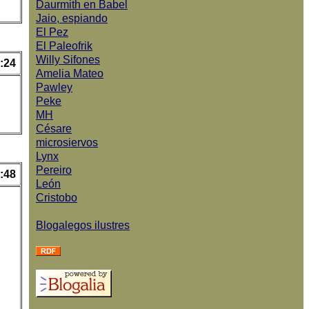
Daurmith en Babel
Jaio, espiando
El Pez
El Paleofrik
Willy Sifones
:24
Amelia Mateo
Pawley
Peke
MH
Césare
microsiervos
Lynx
Pereiro
:48
León
Cristobo
Blogalegos ilustres