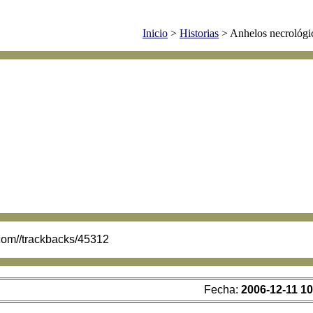
Inicio
>
Historias
> Anhelos necrológic
.com//trackbacks/45312
Fecha:
2006-12-11 10