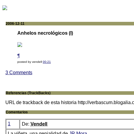
2006-12-11
Anhelos necrológicos (I)
¶
posted by vendell
00:21
3 Comments
Referencias (TrackBacks)
URL de trackback de esta historia http://verbascum.blogalia
Comentarios
1
De:
Vendell
La viñeta, una genialidad de
JR Mora