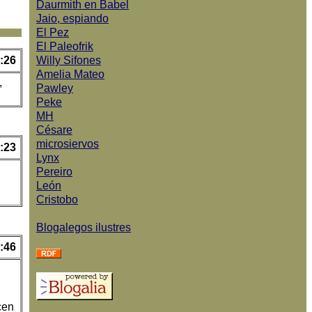
Daurmith en Babel
Jaio, espiando
El Pez
El Paleofrik
:26
Willy Sifones
Amelia Mateo
,
Pawley
Peke
MH
Césare
microsiervos
:23
Lynx
Pereiro
León
Cristobo
Blogalegos ilustres
:46
cen