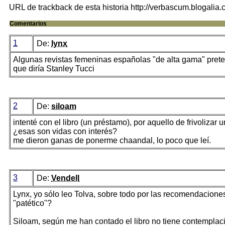
URL de trackback de esta historia http://verbascum.blogalia
Comentarios
1
De:
lynx
Algunas revistas femeninas españolas "de alta gama" preten
que diría Stanley Tucci
2
De:
siloam
intenté con el libro (un préstamo), por aquello de frivolizar
¿esas son vidas con interés?
me dieron ganas de ponerme chaandal, lo poco que leí.
3
De:
Vendell
Lynx, yo sólo leo Tolva, sobre todo por las recomendaciones
"patético"?
Siloam, según me han contado el libro no tiene contemplaci