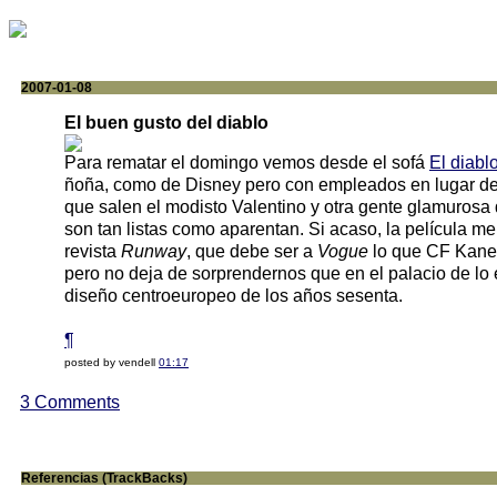
2007-01-08
El buen gusto del diablo
Para rematar el domingo vemos desde el sofá
El diabl
ñoña, como de Disney pero con empleados en lugar de
que salen el modisto Valentino y otra gente glamurosa
son tan listas como aparentan. Si acaso, la película mer
revista
Runway
, que debe ser a
Vogue
lo que CF Kane 
pero no deja de sorprendernos que en el palacio de lo 
diseño centroeuropeo de los años sesenta.
¶
posted by vendell
01:17
3 Comments
Referencias (TrackBacks)