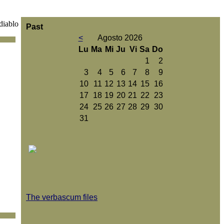
diablo
Past
<
Agosto 2026
Lu
Ma
Mi
Ju
Vi
Sa
Do
1
2
3
4
5
6
7
8
9
10
11
12
13
14
15
16
17
18
19
20
21
22
23
24
25
26
27
28
29
30
31
The verbascum files