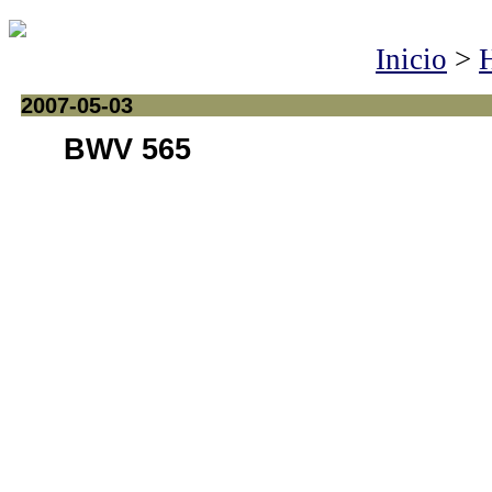
Inicio
>
H
2007-05-03
BWV 565