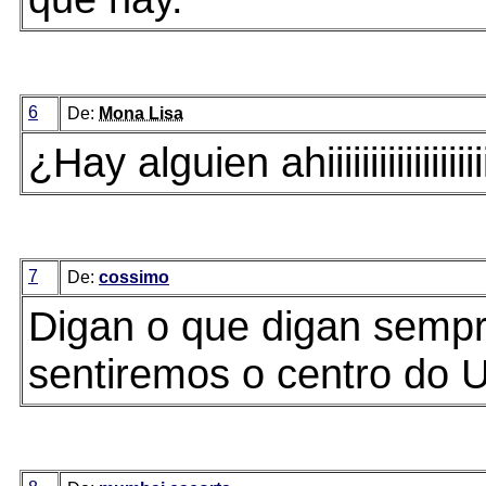
6
De:
Mona Lisa
¿Hay alguien ahiiiiiiiiiiiiiiiiiiiiiiii
7
De:
cossimo
Digan o que digan semp
sentiremos o centro do U