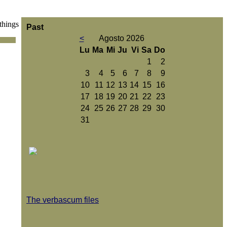
things
Past
<
Agosto 2026
Lu
Ma
Mi
Ju
Vi
Sa
Do
1
2
3
4
5
6
7
8
9
10
11
12
13
14
15
16
17
18
19
20
21
22
23
24
25
26
27
28
29
30
31
The verbascum files