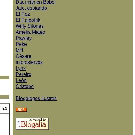
Daurmith en Babel
Jaio, espiando
El Pez
El Paleofrik
Willy Sifones
Amelia Mateo
Pawley
Peke
MH
Césare
microsiervos
Lynx
Pereiro
León
Cristobo
Blogalegos ilustres
:54