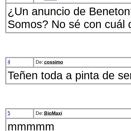
¿Un anuncio de Beneton
Somos? No sé con cuál d
4
De:
cossimo
Teñen toda a pinta de ser
5
De:
BioMaxi
mmmmm