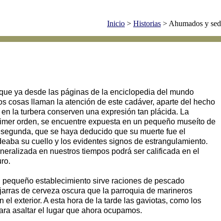
Inicio
>
Historias
> Ahumados y sed
 que ya desde las páginas de la enciclopedia del mundo
os cosas llaman la atención de este cadáver, aparte del hecho
 en la turbera conserven una expresión tan plácida. La
 primer orden, se encuentre expuesta en un pequeño museíto de
a segunda, que se haya deducido que su muerte fue el
odeaba su cuello y los evidentes signos de estrangulamiento.
eralizada en nuestros tiempos podrá ser calificada en el
uro.
 un pequeño establecimiento sirve raciones de pescado
 jarras de cerveza oscura que la parroquia de marineros
 exterior. A esta hora de la tarde las gaviotas, como los
ara asaltar el lugar que ahora ocupamos.