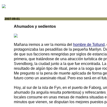
2007-09-01
Ahumados y sedientos
Mañana iremos a ver la momia del
hombre de Tollund
,
protagonizaba las pesadillas de la pequeña Marilyn. D
de que sus facciones renegridas por siglos de estancia
primera, que tratándose de una atracción turística de
Svendborg, la ciudad junto a la que fue encontrada. L
resultado de algún tipo de ritual, pese a la soga que r
Me pregunto si la pena de muerte aplicada de forma gen
futuro como un asesinato ritual. Pero eso será en el fut
Hoy, al sur de la isla de Fyn, en el puerto de Faborg,
ahumado (la anguila resulta portentosa) y refrescantes
locales consume en unas mesas de madera situadas en el
minutos que vienen, se disputan los mejores puestos p