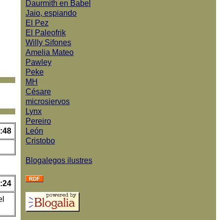
Daurmith en Babel
Jaio, espiando
El Pez
El Paleofrik
Willy Sifones
Amelia Mateo
Pawley
Peke
MH
Césare
microsiervos
Lynx
Pereiro
:48
León
Cristobo
Blogalegos ilustres
:24
el