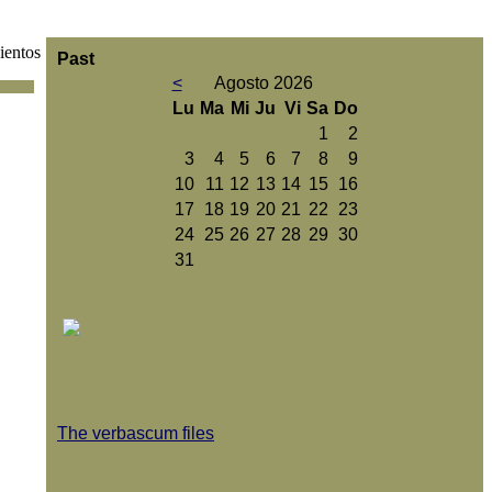
ientos
Past
<
Agosto 2026
Lu
Ma
Mi
Ju
Vi
Sa
Do
1
2
3
4
5
6
7
8
9
10
11
12
13
14
15
16
17
18
19
20
21
22
23
24
25
26
27
28
29
30
31
The verbascum files