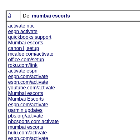
3
De:
mumbai escorts
activate nbc
espn activate
quickbooks support
Mumbai escorts
canon ij setup
mcafee.com/activate
office.com/setup
roku.com/link
activate espn
espn.com/activate
espn.com/activate
youtube.com/activate
Mumbai escorts
Mumbai Escorts
espn.com/activate
garmin updates
pbs.org/activate
nbcsports com activate
mumbai escorts
hulu.com/activate
espn.com/activate