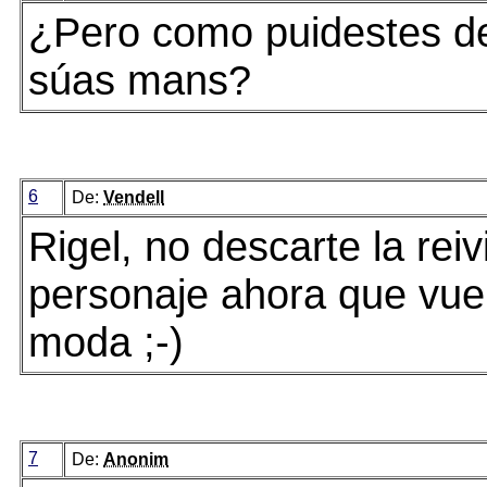
¿Pero como puidestes d
súas mans?
6
De:
Vendell
Rigel, no descarte la reiv
personaje ahora que vue
moda ;-)
7
De:
Anonim