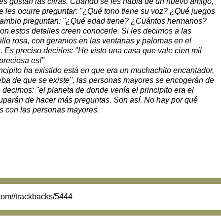
es gustan las cifras. Cuando se les habla de un nuevo amigo,
e les ocurre preguntar: "¿Qué tono tiene su voz? ¿Qué juegos
 cambio preguntan: "¿Qué edad tiene? ¿Cuántos hermanos?
estos detalles creen conocerle. Si les decimos a las
llo rosa, con geranios en las ventanas y palomas en el
 Es preciso decirles: "He visto una casa que vale cien mil
reciosa es!"
incipito ha existido está en que era un muchachito encantador,
ueba de que se existe", las personas mayores se encogerán de
decimos: "el planeta de donde venía el principito era el
uparán de hacer más preguntas. Son así. No hay por qué
es con las personas mayores.
.com//trackbacks/5444