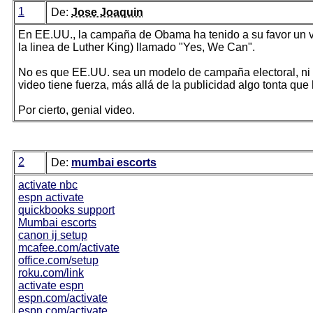
1
De:
Jose Joaquin
En EE.UU., la campaña de Obama ha tenido a su favor un v
la linea de Luther King) llamado "Yes, We Can".
No es que EE.UU. sea un modelo de campaña electoral, ni de
video tiene fuerza, más allá de la publicidad algo tonta qu
Por cierto, genial video.
2
De:
mumbai escorts
activate nbc
espn activate
quickbooks support
Mumbai escorts
canon ij setup
mcafee.com/activate
office.com/setup
roku.com/link
activate espn
espn.com/activate
espn.com/activate