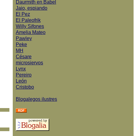
Daurmith en Babel
Jaio, espiando
El Pez
El Paleofrik
Willy Sifones
Amelia Mateo
Pawley
Peke
MH
Césare
microsiervos
Lynx
Pereiro
León
Cristobo
Blogalegos ilustres