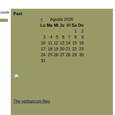
rante
Past
<
Agosto 2026
Lu
Ma
Mi
Ju
Vi
Sa
Do
1
2
3
4
5
6
7
8
9
10
11
12
13
14
15
16
17
18
19
20
21
22
23
24
25
26
27
28
29
30
31
The verbascum files