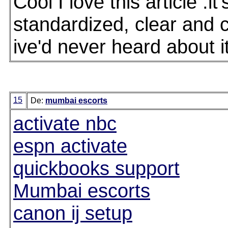
Cool I love this article .it'
standardized, clear and c
ive'd never heard about i
15
De:
mumbai escorts
activate nbc
espn activate
quickbooks support
Mumbai escorts
canon ij setup