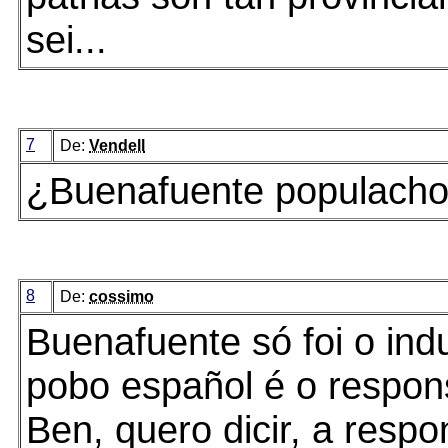
sei...
7
De:
Vendell
¿Buenafuente populach
8
De:
cossimo
Buenafuente só foi o ind
pobo español é o respons
Ben, quero dicir, a respo