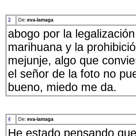
3
De:
eva-lamaga
abogo por la legalización
marihuana y la prohibici
mejunje, algo que convie
el señor de la foto no pu
bueno, miedo me da.
4
De:
eva-lamaga
He estado pensando que a