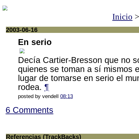
Inicio
2003-06-16
En serio
Decía Cartier-Bresson que no s
quienes se toman a sí mismos e
lugar de tomarse en serio el mu
rodea.
¶
posted by vendell
08:13
6 Comments
Referencias (TrackBacks)