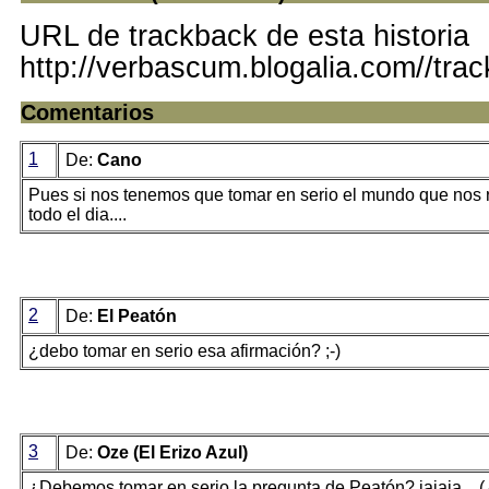
URL de trackback de esta historia
http://verbascum.blogalia.com//tra
Comentarios
1
De:
Cano
Pues si nos tenemos que tomar en serio el mundo que nos 
todo el dia....
2
De:
El Peatón
¿debo tomar en serio esa afirmación? ;-)
3
De:
Oze (El Erizo Azul)
¿Debemos tomar en serio la pregunta de Peatón? jajaja... 