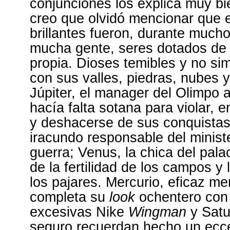
conjunciones los explica muy b
creo que olvidó mencionar que 
brillantes fueron, durante much
mucha gente, seres dotados de 
propia. Dioses temibles y no si
con sus valles, piedras, nubes y
Júpiter, el manager del Olimpo 
hacía falta sotana para violar, 
y deshacerse de sus conquistas
iracundo responsable del ministe
guerra; Venus, la chica del pal
de la fertilidad de los campos y 
los pajares. Mercurio, eficaz m
completa su
look
ochentero con
excesivas Nike
Wingman
y Satu
seguro recuerdan hecho un ec